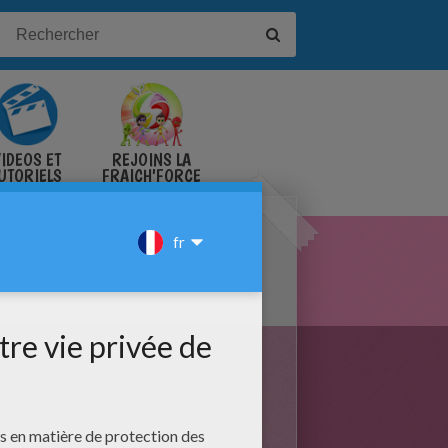
IDÉOS ET
REJOINS LA
UTORIELS
FRAICH'FORCE