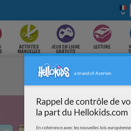
S
ACTIVITES
JEUX EN LIGNE
LECTURE
V
S
MANUELLES
GRATUITS
T
S