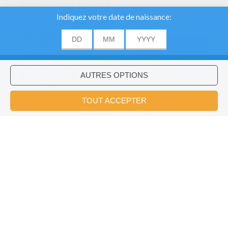
notre trafic et donner à
nos utilisateurs la
meilleure expérience
utilisateur. Nous
fournissons également
ACCORD
des informations sur
l'utilisation de notre site
à nos partenaires
publicitaires et
Voulez-vous installer l'application
×
d'analyse.
Hellokids?
OK
Cabane Du Père Noël
Dessiner Sur L'ordinateur