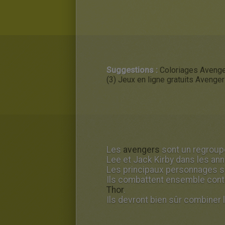
Suggestions :
Coloriages Avenge
(3)
Jeux en ligne gratuits Avenger
Les
avengers
sont un regroup
Lee et Jack Kirby dans les an
Les principaux personnages 
Ils combattent ensemble contr
Thor
.
Ils devront bien sûr combiner 