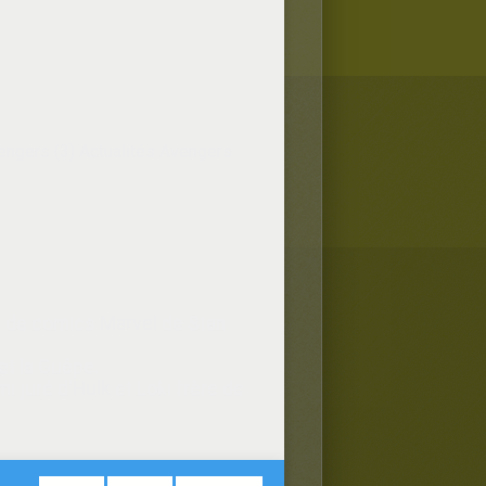
engers (3)
Actualités Avengers
ie de comics
Marvel
de Stan
et la Guêpe.
mi juré d'
Hulk
et Loki frère de