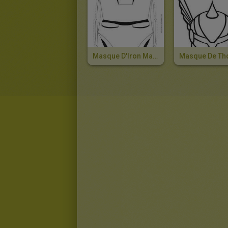
Masque D'Iron Man À Colorier