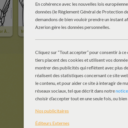
Masque De Thor À Découper
Masque De Captain America À Colorier