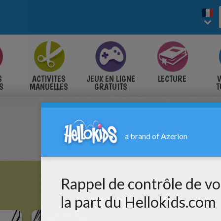
S
ACTIVITES
JEUX EN LIGNE
LECTURE
V
S
MANUELLES
GRATUITS
T
S