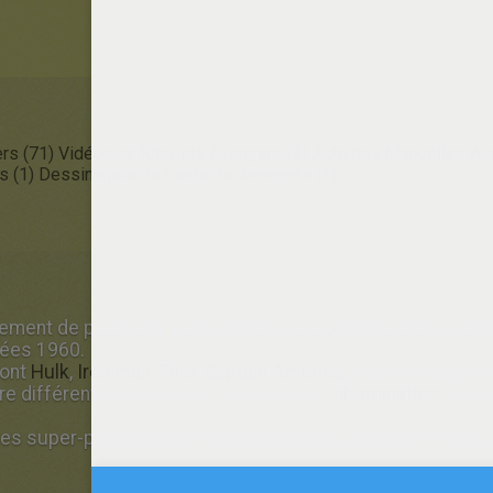
rs (71)
Vidéos et Tutoriels Avengers (3)
Activites Manuelles Av
s (1)
Dessins pour les enfants Avengers (1)
ement de plusieurs super-héros qui sont tirés d'une sér
nées 1960.
sont
Hulk
,
Iron man
,
Thor
,
Captain America
, l'homme fourmi 
e différents adversaires, notamment l'
abomination
, enne
les super-pouvoirs pour venir à bout de ces super-vilains.