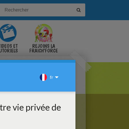
IDÉOS ET
REJOINS LA
UTORIELS
FRAICH'FORCE