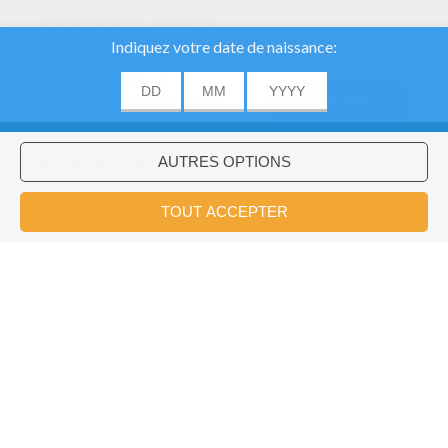
cookies pour analyser
notre trafic et donner à
nos utilisateurs la
meilleure expérience
utilisateur. Nous
fournissons également
ACCORD
des informations sur
l'utilisation de notre site
à nos partenaires
publicitaires et
Voulez-vous installer l'application
×
d'analyse.
Hellokids?
OK
Episode 22 : La Glace Et Le Feu
Episode 9 : Les Îles De Glace