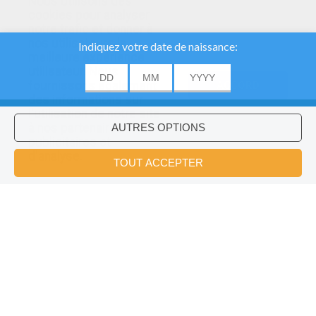
Nous utilisons des
cookies pour analyser
notre trafic et donner à
nos utilisateurs la
meilleure expérience
utilisateur. Nous
fournissons également
ACCORD
des informations sur
l'utilisation de notre site
à nos partenaires
publicitaires et
Voulez-vous installer l'application
×
d'analyse.
Hellokids?
OK
Dessiner Une Rue
Dessiner Une Maison En Perspective