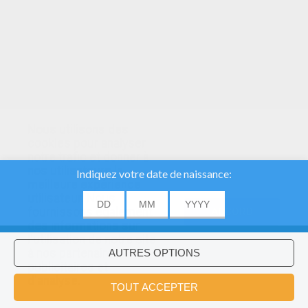
Nous utilisons des
cookies pour analyser
notre trafic et donner à
nos utilisateurs la
meilleure expérience
utilisateur. Nous
fournissons également
ACCORD
des informations sur
l'utilisation de notre site
à nos partenaires
publicitaires et
Voulez-vous installer l'application
×
d'analyse.
Hellokids?
OK