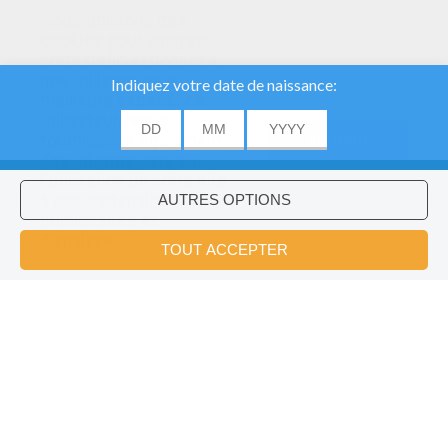
Nous utilisons des
cookies pour analyser
notre trafic et donner à
nos utilisateurs la
meilleure expérience
utilisateur. Nous
fournissons également
ACCORD
des informations sur
l'utilisation de notre site
à nos partenaires
publicitaires et
Voulez-vous installer l'application
×
d'analyse.
Hellokids?
OK