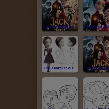
Les Secrets De Jack Et La Mécanique Du Coeur
Olivia Ruiz Est Miss Acacia