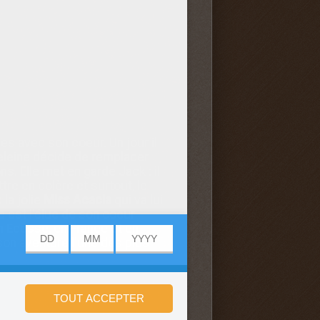
s avec son coeur. Un jour il
eleine décide de remplacer
s. Elle met en garde Jack : il
ttre en colère et surtout, le
 la jolie
Miss Acacia
qui va lui
le est l'élue de son
coeur
n Ecosse, en France et en
 son aventure l'une des plus