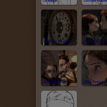
Le Baiser
Docteur Madel
Le Coeur De Jack
Jack Et Méliès
Miss Acacia