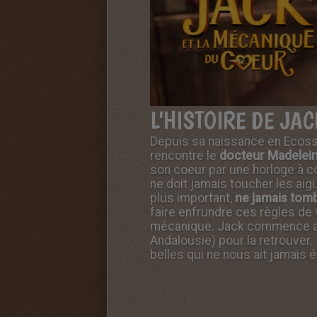
L'HISTOIRE DE JA
Depuis sa naissance en Ecosse
rencontre le
docteur Madelei
son coeur par une horloge à cou
ne doit jamais toucher les aig
plus important,
ne jamais tom
faire enfrundre ces règles de v
mécanique
. Jack commence al
Andalousie) pour la retrouver.
belles qui ne nous ait jamais 