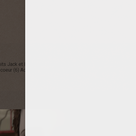
uits Jack et la mécanique du coeur (11)
Coloriages Jack et la mé
 coeur (6)
Actualités Jack et la mécanique du coeur (3)