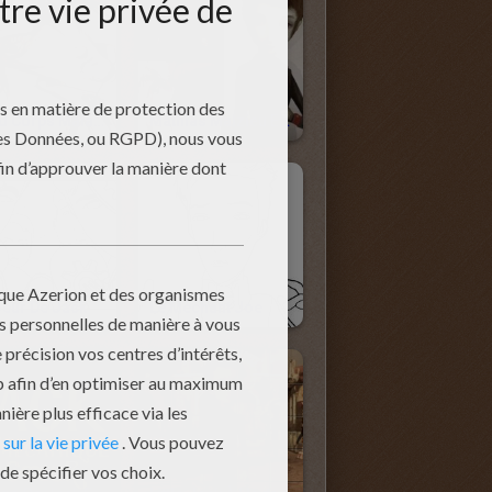
Grand Corps Malade Est Joe
Mathias Malzieu Est Jack
oeur De Jack
Le Méchant Joe