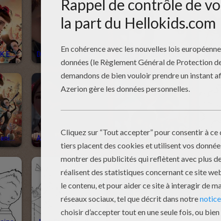
Coloriage JACK ET LA MÉCANIQUE DU COEUR
Dionysos - Flamme À Lunettes (Jack Et La Mécanique Du Coeur)
Jean Rochefort Est Georges Méliès
Jack Et La Mécanique Du Coeur
Assiste À La Rencontre De Jack Et De Miss Acacia !
Avant-Premières De Jack Et La Mécanique Du Coeur Le 29 Décembre
Le C