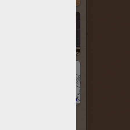
Le Logo De Jack Et La Mécanique Du Coeur
Little Jack À L'extraordinarium
 Et Miss Acacia
Docteur Madeleine
Le Docteur Madeleine Osculte Jack
Jack Et Miss Acacia