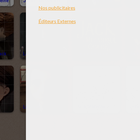
eine
Jack Et Méliès Sur Un Skateboard
Casse-Tête De Jack Et La Mécanique Du Coeur
Le Baiser De Jack Et Miss Acacia
Le Méchant Joe
Bande Annonce De Jack Et La Mécanique Du Coeur
Jack
Little Jack
Jack Et Méliès