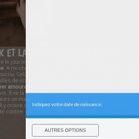
CK ET LA MÉCANIQUE DU COEUR
 le jour le plus froid du monde,
Little Jack
a des problème
ne
. A mi-chemin entre médecin et inventeur de génie, Mad
cou. Cela devrait faire l'affaire mais à certaines condition
uilles de son
horloge
, il doit faire en sorte de ne pas se me
ber amoureux
. C'était sans compter sur sa rencontre avec
ie. Il ne la croise que quelques instants, mais il sait qu'el
ors un magnifique voyage initiatique autour du monde (e
 Il y croise des personnages incroyables qui vont faire de
été contée.