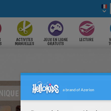
S
ACTIVITES
JEUX EN LIGNE
LECTURE
V
S
MANUELLES
GRATUITS
T
S
ANIQUE DU COEUR