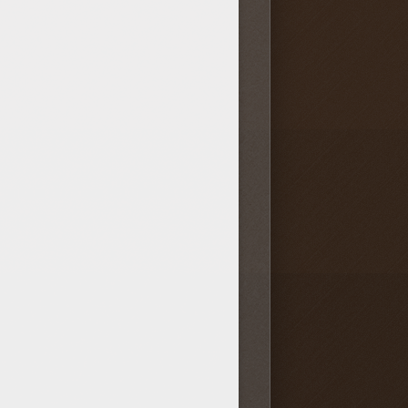
canique du coeur (9)
Vidéos et