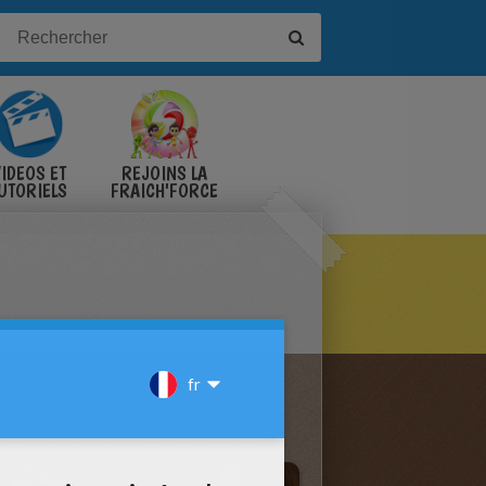
IDÉOS ET
REJOINS LA
UTORIELS
FRAICH'FORCE