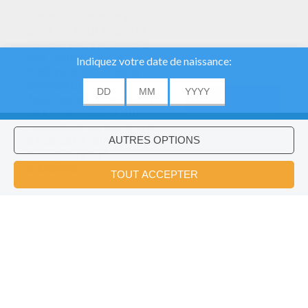
Nous utilisons des
cookies pour analyser
notre trafic et donner à
nos utilisateurs la
meilleure expérience
utilisateur. Nous
fournissons également
ACCORD
des informations sur
l'utilisation de notre site
à nos partenaires
publicitaires et
Voulez-vous installer l'application
×
d'analyse.
Hellokids?
OK