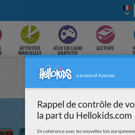
S
ACTIVITES
JEUX EN LIGNE
LECTURE
V
S
MANUELLES
GRATUITS
T
S