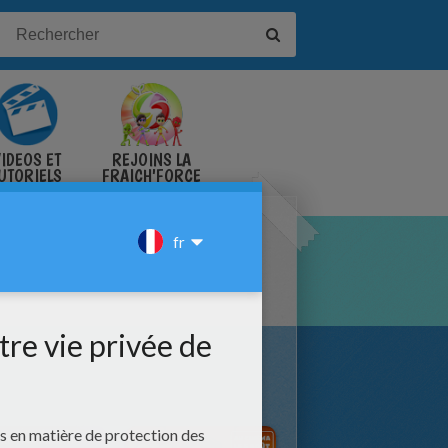
IDÉOS ET
REJOINS LA
UTORIELS
FRAICH'FORCE