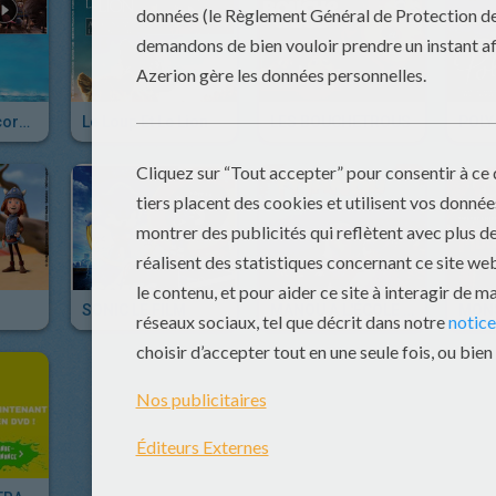
OUPS ! J'ai Encore Raté L'arche...
Le Loup Et Le Lion
LES BOUCHETROUS
POLY
SONIC LE FILM
MANOU A L'ÉCOLE DES GOÉLANDS - Bande-Annonce