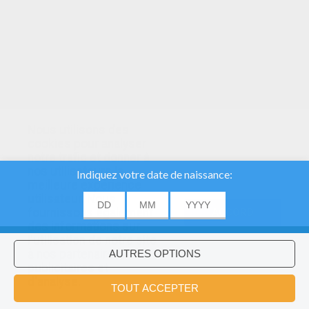
Nous utilisons des
cookies pour analyser
notre trafic et donner à
nos utilisateurs la
meilleure expérience
utilisateur. Nous
fournissons également
ACCORD
des informations sur
l'utilisation de notre site
à nos partenaires
publicitaires et
Voulez-vous installer l'application
×
d'analyse.
Hellokids?
OK