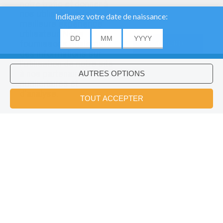
notre trafic et donner à
nos utilisateurs la
meilleure expérience
utilisateur. Nous
fournissons également
ACCORD
des informations sur
l'utilisation de notre site
à nos partenaires
publicitaires et
Voulez-vous installer l'application
×
d'analyse.
Hellokids?
OK
Mes Premiers Tableaux À Colorier
Au Tableau Chacun Notre Tour (Madagascar)