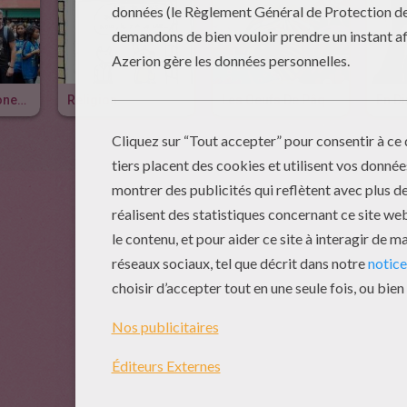
L'école En Indonesie
Religion
Les Oeufs De Pâques