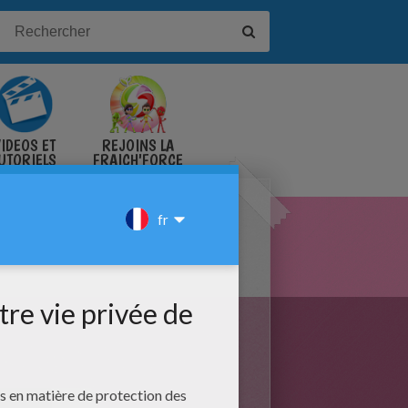
IDÉOS ET
REJOINS LA
UTORIELS
FRAICH'FORCE