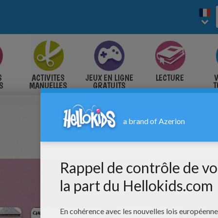
S
ACTIVITES
JEUX EN LIGNE
LECTURE
V
S
MANUELLES
GRATUITS
T
S