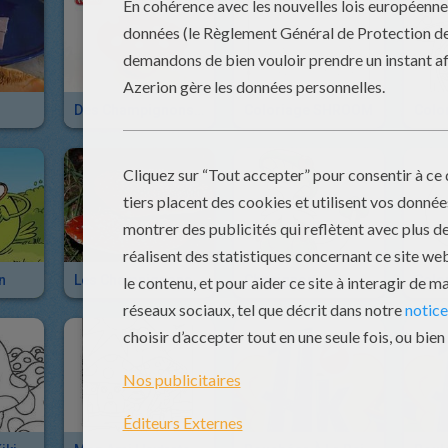
Des Champignons En Pâte À Modeler
Coloriage SHROOM
n
Les Champignons Dangereux
Chapignon