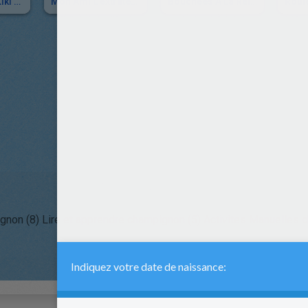
Coloriage De Kiki Dans Un Champignon
Mon Ami L'extraterrestre
Bouchées À La Reine
Roul
gnon (8)
Lire et apprendre champignon (5)
Activites Manuelles 