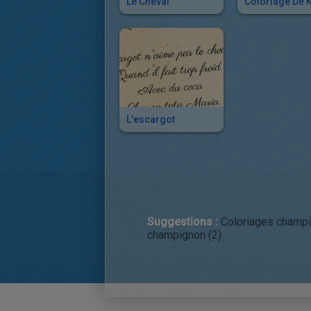
Le Cheval
L'escargot
Suggestions :
Coloriages champi
champignon (2)