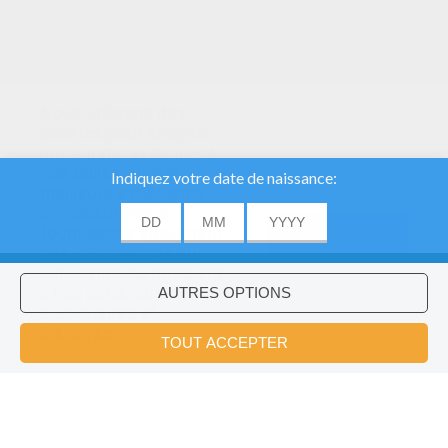
Nous utilisons des
cookies pour analyser
notre trafic et donner à
nos utilisateurs la
meilleure expérience
utilisateur. Nous
fournissons également
ACCORD
des informations sur
l'utilisation de notre site
à nos partenaires
publicitaires et
Voulez-vous installer l'application
×
d'analyse.
Hellokids?
OK