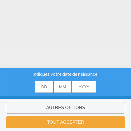
Nous utilisons des
cookies pour analyser
notre trafic et donner à
nos utilisateurs la
meilleure expérience
utilisateur. Nous
fournissons également
ACCORD
des informations sur
l'utilisation de notre site
à nos partenaires
publicitaires et
Voulez-vous installer l'application
×
d'analyse.
Hellokids?
OK