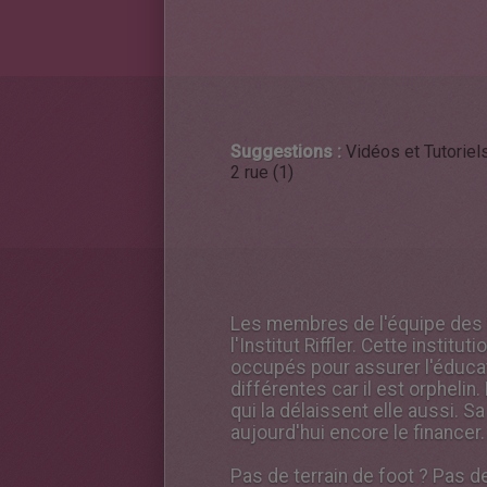
Suggestions :
Vidéos et Tutoriels
2 rue (1)
Les membres de l'équipe des Bl
l'Institut Riffler. Cette instit
occupés pour assurer l'éducat
différentes car il est orphelin
qui la délaissent elle aussi. Sa
aujourd'hui encore le financer.
Pas de terrain de foot ? Pas 