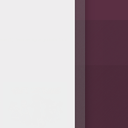
 rue (1)
Jeux en ligne gratuits foot
s