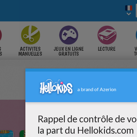
S
ACTIVITES
JEUX EN LIGNE
LECTURE
V
S
MANUELLES
GRATUITS
T
S