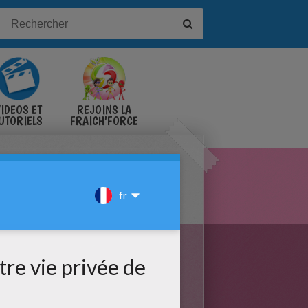
IDÉOS ET
REJOINS LA
UTORIELS
FRAICH'FORCE