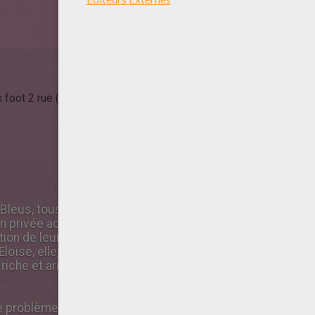
 foot 2 rue (20)
Lire et apprendre foot 2 rue (3)
Actualités foot 2
eus, tous d'origine différente, ont fait connaissance à
ution privée accueille des enfants dont les parents sont trop
ion de leur progéniture. Pour Tag, les choses sont
. Eloïse, elle, habite dans une belle maison avec ses parent
 riche et aristocratique famille a fondé l'Institut et doit
de problèmes ! N'importe quelle place ou coin de bitume