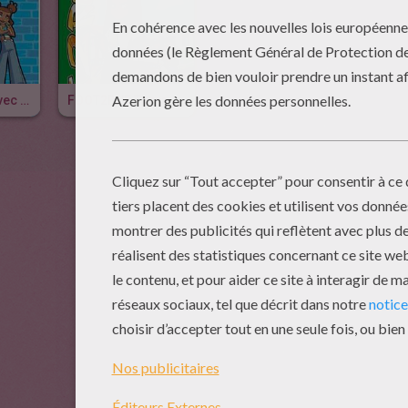
Je M'amuse Avec Foot 2 Rue
FOOT2RUE Tome 21 - La Rivale