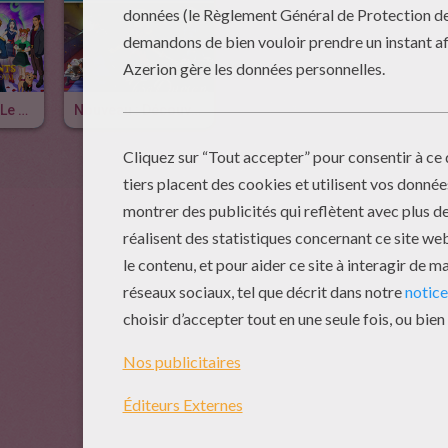
Descendants : Le Mariage Royal, Ta Nouvelle Série Sur Disney Channel !
Nouveau : Découvre Tara Duncan Sur Disney Channel !