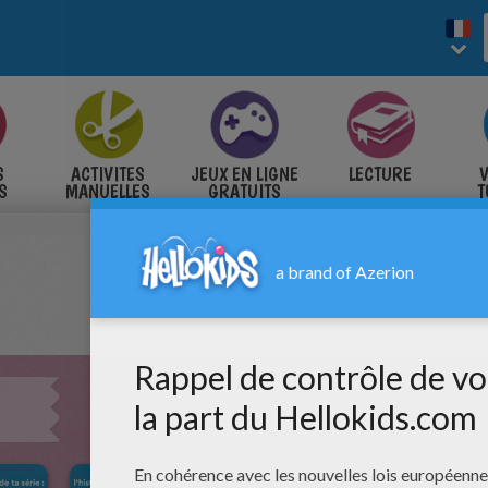
S
ACTIVITES
JEUX EN LIGNE
LECTURE
V
S
MANUELLES
GRATUITS
T
S