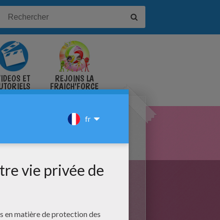
IDÉOS ET
REJOINS LA
UTORIELS
FRAICH'FORCE