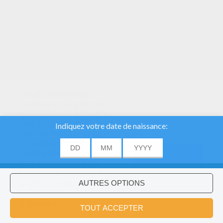
Nous utilisons des
cookies pour analyser
notre trafic et donner à
nos utilisateurs la
meilleure expérience
utilisateur. Nous
fournissons également
ACCORD
des informations sur
l'utilisation de notre site
à nos partenaires
publicitaires et
Voulez-vous installer l'application
×
d'analyse.
Hellokids?
OK