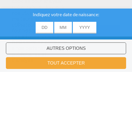
cookies pour analyser
notre trafic et donner à
nos utilisateurs la
meilleure expérience
utilisateur. Nous
fournissons également
ACCORD
des informations sur
l'utilisation de notre site
à nos partenaires
publicitaires et
Voulez-vous installer l'application
×
d'analyse.
Hellokids?
OK
Episode 22 : La Glace Et Le Feu
Episode 47 - La Peur Du Feu