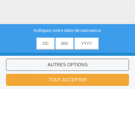
Nous utilisons des
cookies pour analyser
notre trafic et donner à
nos utilisateurs la
meilleure expérience
utilisateur. Nous
fournissons également
ACCORD
des informations sur
l'utilisation de notre site
à nos partenaires
publicitaires et
Voulez-vous installer l'application
×
d'analyse.
Hellokids?
OK