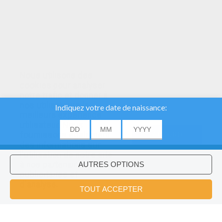
Nous utilisons des
cookies pour analyser
notre trafic et donner à
nos utilisateurs la
meilleure expérience
utilisateur. Nous
fournissons également
ACCORD
des informations sur
l'utilisation de notre site
à nos partenaires
publicitaires et
Voulez-vous installer l'application
×
d'analyse.
Hellokids?
OK