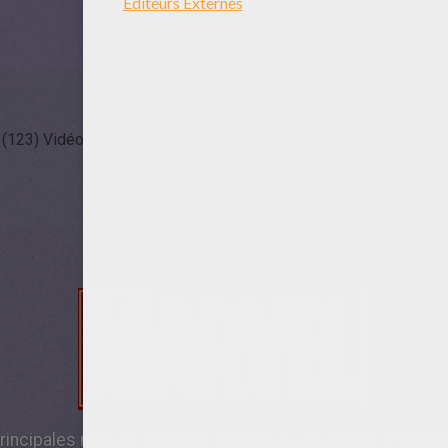
 (123)
Vidéos et Tutoriels Marvel (11)
Actualités Marvel (9)
Jeux 
principales maison d'édition de bandes dessinées améric