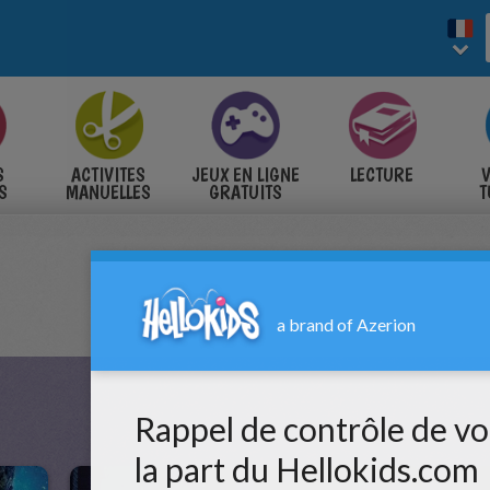
S
ACTIVITES
JEUX EN LIGNE
LECTURE
V
S
MANUELLES
GRATUITS
T
S