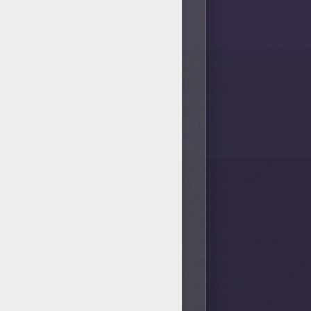
en ligne gratuits Marvel (7)
aine. Les mensuels ou