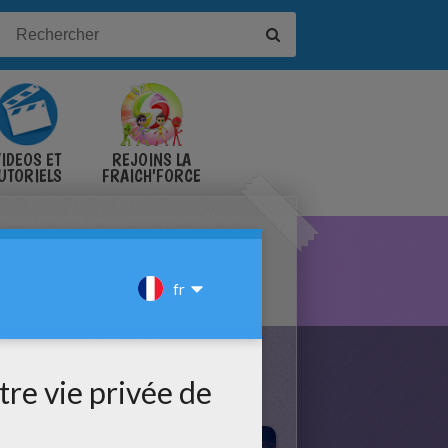
IDÉOS ET
REJOINS LA
UTORIELS
FRAICH'FORCE