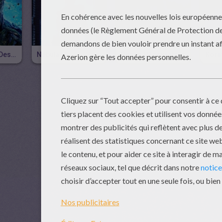
Groot, L'arbre Des Gardiens De La Galaxie
Nébula
Ronan L'Accusateur