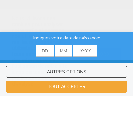
Nous utilisons des
cookies pour analyser
notre trafic et donner à
nos utilisateurs la
meilleure expérience
utilisateur. Nous
fournissons également
ACCORD
des informations sur
l'utilisation de notre site
à nos partenaires
publicitaires et
Voulez-vous installer l'application
×
d'analyse.
Hellokids?
OK