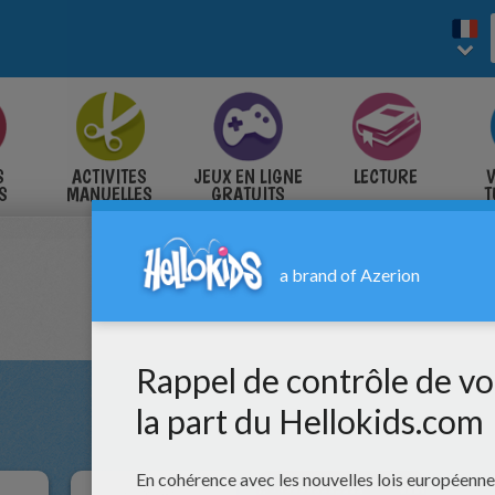
S
ACTIVITES
JEUX EN LIGNE
LECTURE
V
S
MANUELLES
GRATUITS
T
S