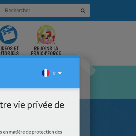
IDÉOS ET
REJOINS LA
UTORIELS
FRAICH'FORCE