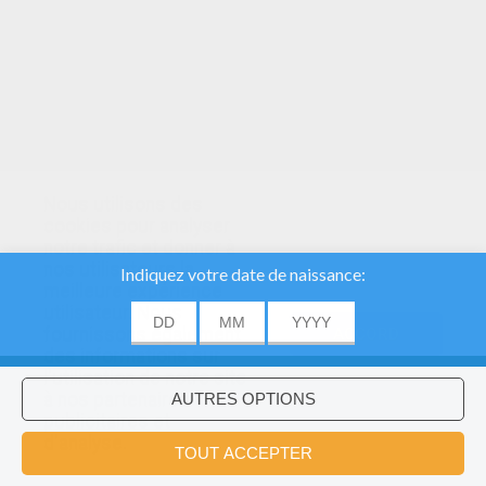
Nous utilisons des
cookies pour analyser
notre trafic et donner à
nos utilisateurs la
meilleure expérience
utilisateur. Nous
fournissons également
ACCORD
des informations sur
l'utilisation de notre site
à nos partenaires
publicitaires et
Voulez-vous installer l'application
×
d'analyse.
Hellokids?
OK