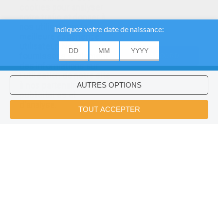
cookies pour analyser
notre trafic et donner à
nos utilisateurs la
meilleure expérience
utilisateur. Nous
fournissons également
ACCORD
des informations sur
l'utilisation de notre site
à nos partenaires
publicitaires et
Voulez-vous installer l'application
×
d'analyse.
Hellokids?
OK
Doctor Who Dans Lego Dimensions !
Farming Simulator 15