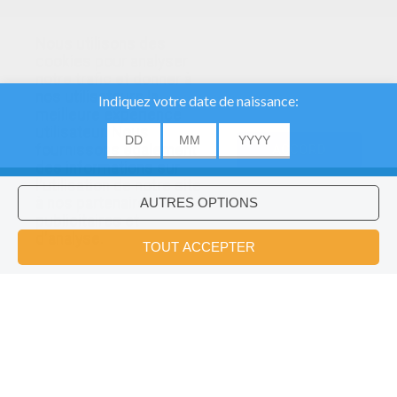
Nous utilisons des
cookies pour analyser
notre trafic et donner à
nos utilisateurs la
meilleure expérience
utilisateur. Nous
fournissons également
ACCORD
des informations sur
l'utilisation de notre site
à nos partenaires
publicitaires et
Voulez-vous installer l'application
×
d'analyse.
Hellokids?
OK