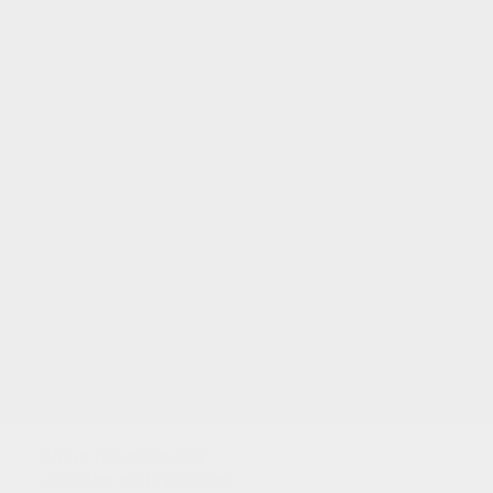
VOTRE NOTE
Nous utilisons des
cookies pour analyser