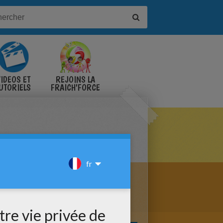
IDÉOS ET
REJOINS LA
UTORIELS
FRAICH'FORCE