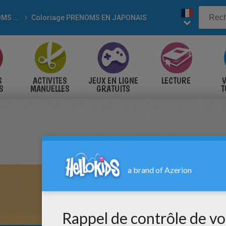
PRÉNOMS A COLORIER
Coloriage PRENOMS EN JAPONAIS
S
ACTIVITES
JEUX EN LIGNE
LECTURE
V
S
MANUELLES
GRATUITS
T
S