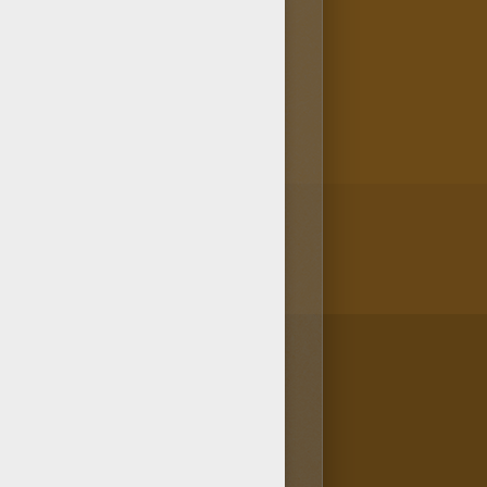
tuits. Tu vas imprimer le
ine à Colorier? Il te suffit de