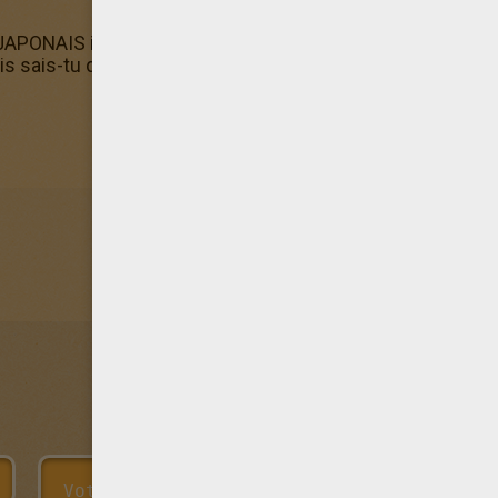
PONAIS il y a de nombreux prénom en Japonais Fanny gra
sais-tu que tu peux aussi le colorier en ligne avec la Mach