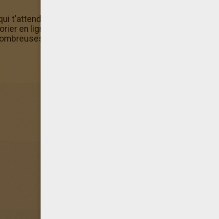
qui t'attendent dans la rubrique Coloriages de personnages
orier en ligne sont gratuits Retrouve d'autres Coloriages
 nombreuses rubrique coloriages sont disponibles.