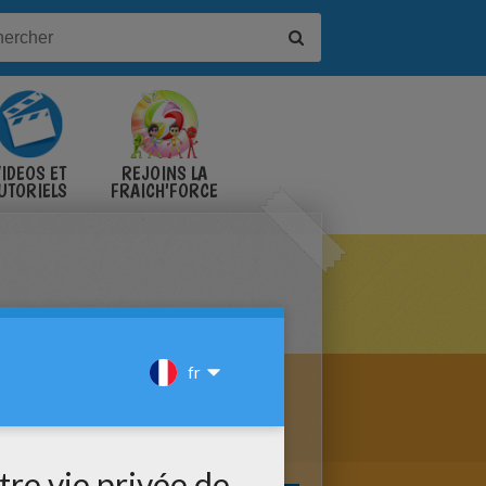
IDÉOS ET
REJOINS LA
UTORIELS
FRAICH'FORCE