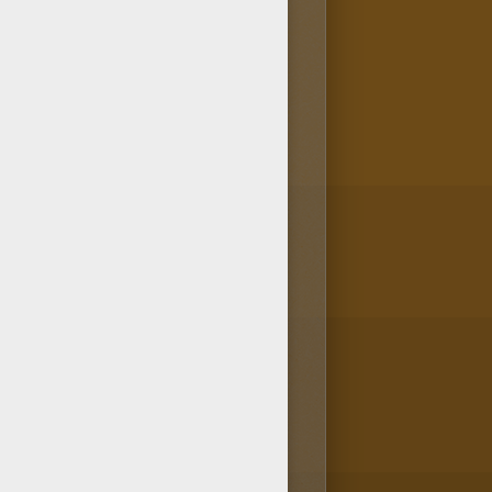
 religieux. Bien sûr, tous ces
 de personnages religieux dans