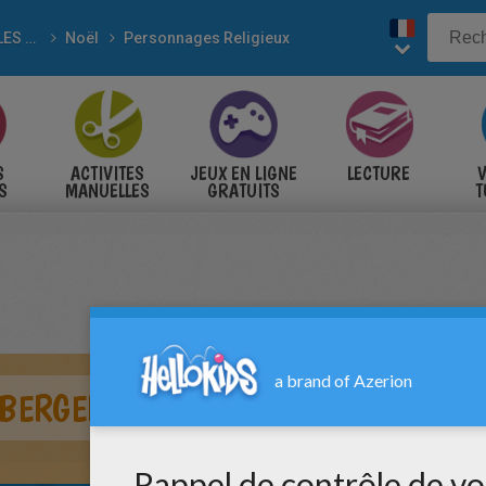
POUR LES FÊTES
Noël
Personnages Religieux
S
ACTIVITES
JEUX EN LIGNE
LECTURE
V
S
MANUELLES
GRATUITS
T
S
 BERGER ET SON BATON