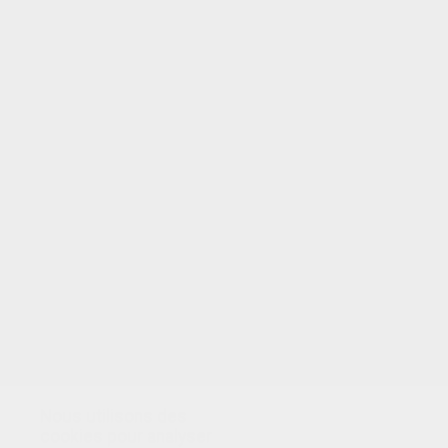
VOTRE NOTE
Nous utilisons des
cookies pour analyser