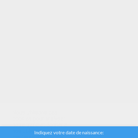
VOTRE NOTE
Nous utilisons des
cookies pour analyser
notre trafic et donner à
nos utilisateurs la
meilleure expérience