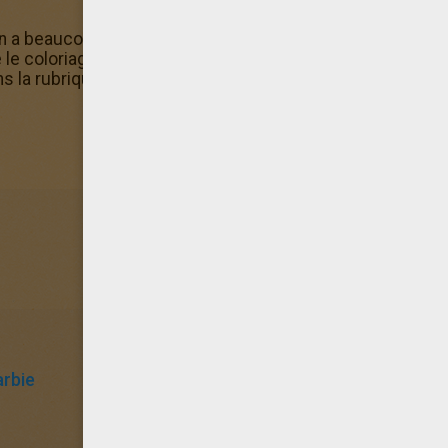
en a beaucoup sur Hellokids. Ici tu es dans la rubrique Col
re le coloriage Barbie Remo l'hippocampe. En ce moment il
la rubrique coloriage Barbie. Va-vite voir dans la catégor
arbie