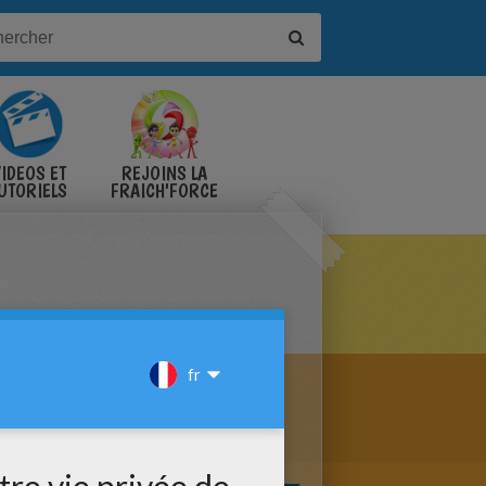
IDÉOS ET
REJOINS LA
UTORIELS
FRAICH'FORCE