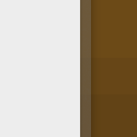
oriages Barbie et le Secret des
 y a de superbes coloriage
ie Coloriages Barbie et le