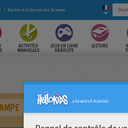
E
Barbie et le Secret des Sirènes
S
ACTIVITES
JEUX EN LIGNE
LECTURE
V
S
MANUELLES
GRATUITS
T
S
CAMPE