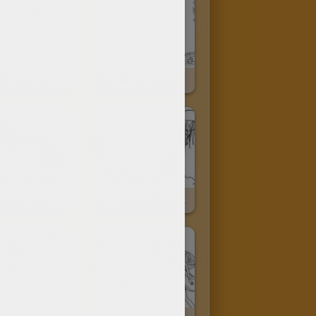
Merliah Sous La Vague
Merliah Sur La Vague
Un Poisson Avec Un Collier
Eris Voyage Dans Son Char