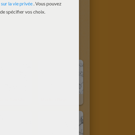
 Dans Son Char
Merliah Nage