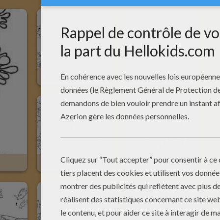
Les Surfeuses Et Zuma
Merliah Et Son Grand Père
Merliah Et Calissa
Calissa La Reine Et Merliah