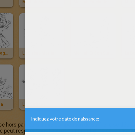
Merliah Surfe
Merliah En Maillot
Zuma Accompagne Merliah
La Sirène Merliah Sous L'eau
Merliah Et Son Surf Sur La Plage
La Be
ma
Les Sirènes
se hors pair. Lors d'une compétition de surf, elle se déco
 peut respirer sous l'eau et comprendre les dauphins ! Ell