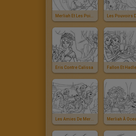
Merliah Et Les Poissons
Eris Contre Calissa
Les Amies De Merliah
Merliah À Oce