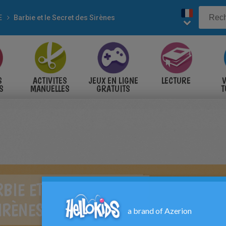
E
Barbie et le Secret des Sirènes
S
ACTIVITES
JEUX EN LIGNE
LECTURE
V
S
MANUELLES
GRATUITS
T
S
BIE ET LE SECRET
IRÈNES