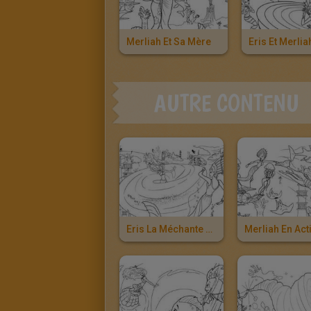
Merliah Et Sa Mère
Eris Et Merlia
AUTRE CONTENU
Eris La Méchante Sirène
Merliah En Act