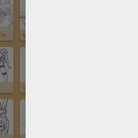
Le Grand-Père De Merliah
Merliah Et Ses Amies
Zuma Le Dauphin
Un Poisson De Oceana
Un Poisson Ami De Merliah