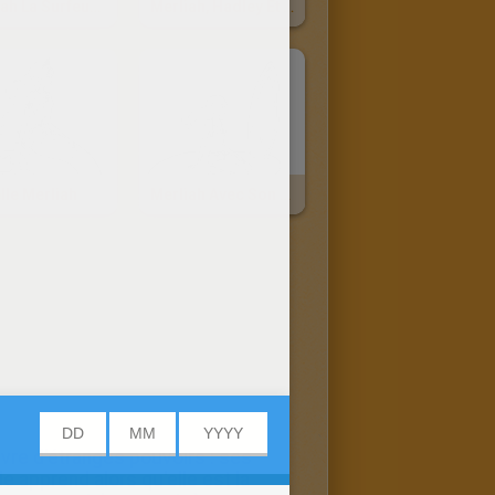
Merliah La Surfeuse
Merliah, Hadley Et Fallon
lle Merliah
Merliah Avec Son Surf
uvre d'étranges pouvoirs : ses
e apprend alors qu'elle est la