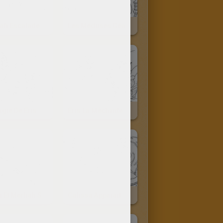
iah Escalade
Les Méduses Géantes
gie De Eris
Eris La Méchante Reine De Oceana
Zuma Et Merliah Sous L'eau
Calissa Apparait