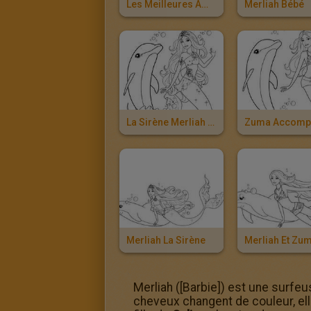
Les Meilleures Amies De Merliah
Merliah Bébé
La Sirène Merliah Et Zuma
Merliah La Sirène
Merliah Et Zu
Merliah ([Barbie]) est une surfeu
cheveux changent de couleur, elle