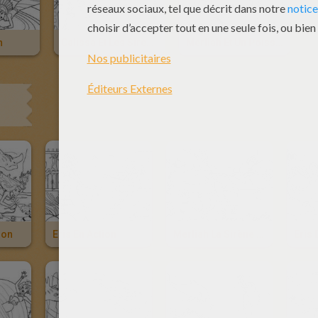
h
Calissa Et Les Sirènes
Merliah Et Un Poisson
ion
Eris En Action
Merliah La Sirène Dans Son Royaume
Eris