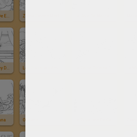
Les Pouvoirs De Eris
Zuma Emène Merliah
La Joie De Merliah Et Ses Amies
Merl
Fallon Et Hadley Devant Leur Ordinateur
Les Poissons Amis De Merliah
La Reine Calissa De Oceana
La Ma
ana
Oceana
Le Royaume De Calissa