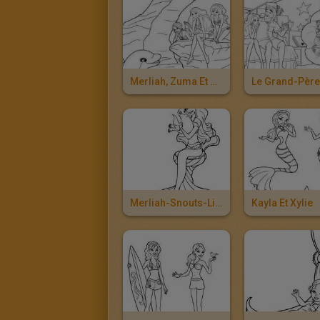
Merliah, Zuma Et Ses Amies
Merliah-Snouts-Lineart-01-Cev
Kayla Et Xylie