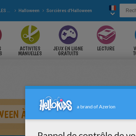
POUR LES FÊTES
Halloween
Sorcières d'Halloween
S
ACTIVITES
JEUX EN LIGNE
LECTURE
V
S
MANUELLES
GRATUITS
T
S
WEEN À COLORIER