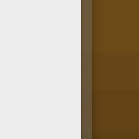
eux HALLOWEEN à colorier
 colorier dans la rubrique
en!