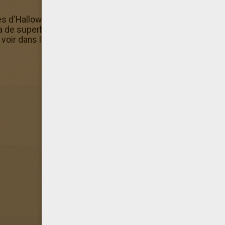
res d'Halloween, de nombreux coloriage d'Halloween Joy
y a de superbes coloriage d'Halloween Joyeux HALLOWEEN à
 voir dans la catégorie Coloriages de Sorcières d'Hallowe