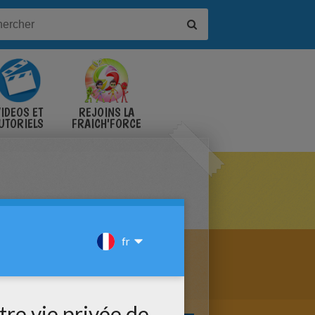
IDÉOS ET
REJOINS LA
UTORIELS
FRAICH'FORCE