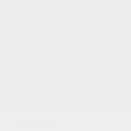
VOTRE NOTE
Nous utilisons des
cookies pour analyser