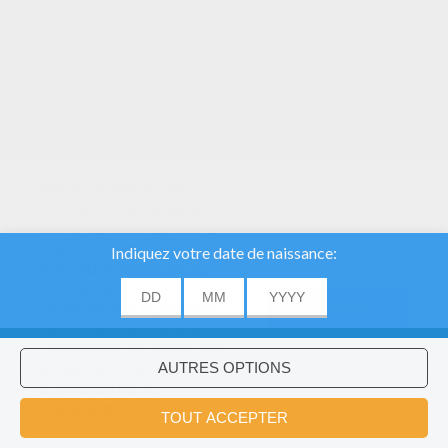
Nous utilisons des
cookies pour analyser
notre trafic et donner à
nos utilisateurs la
meilleure expérience
utilisateur. Nous
fournissons également
ACCORD
des informations sur
l'utilisation de notre site
à nos partenaires
publicitaires et
Voulez-vous installer l'application
×
d'analyse.
Hellokids?
OK