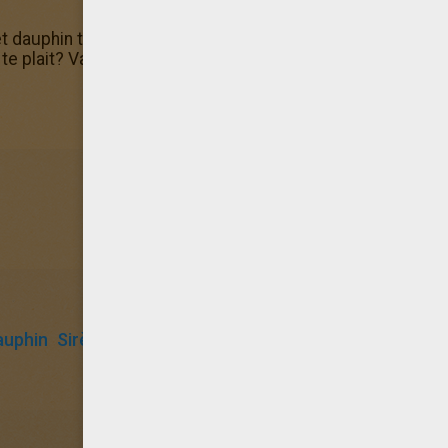
et dauphin terminé, n'hésite pas à en imprimer d'autres da
te plait? Va-vite sur la rubrique coloriage où tu en trouver
auphin
Sirène