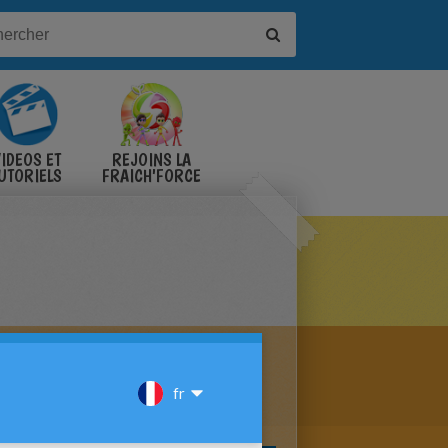
IDÉOS ET
REJOINS LA
UTORIELS
FRAICH'FORCE