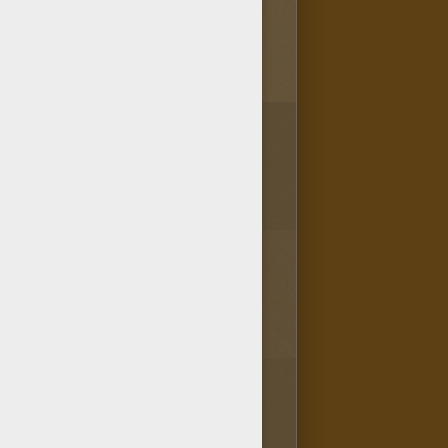
3
vote(s) - Note moyenne
4
/
5