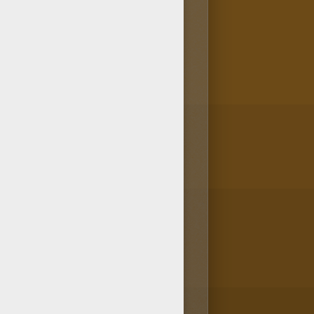
ns la rubrique Coloriage SIRENE
as plein d'autres gratuits!