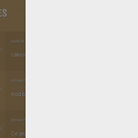
ES
jeudi 06 Avril 2017 à 07h28
5
calissia
dimanche 12 Octobre 2014 à 18h18
5
trod bien
dimanche 13 Juillet 2014 à 09h34
5
Ce jeux et trop bien