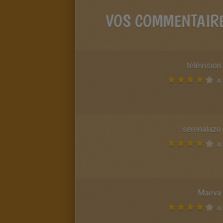
VOS COMMENTAIR
télévision
4
/
serenalazo
4
/
Maeva
4
/