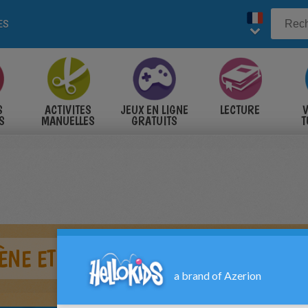
ES
S
ACTIVITES
JEUX EN LIGNE
LECTURE
V
S
MANUELLES
GRATUITS
T
S
ÈNE ET DAUPHIN