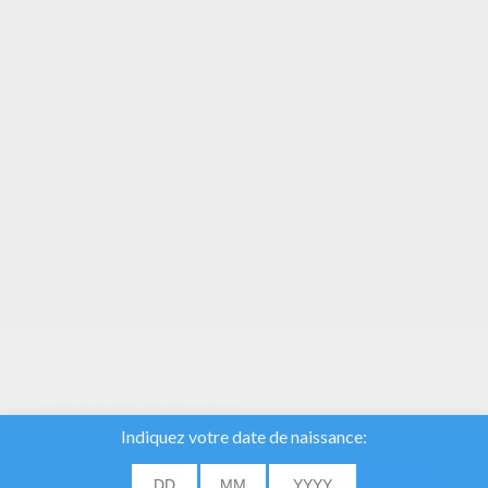
VOTRE NOTE
Nous utilisons des
cookies pour analyser
notre trafic et donner à
nos utilisateurs la
meilleure expérience
utilisateur. Nous