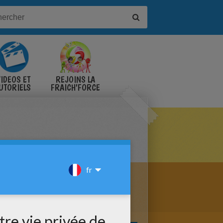
IDÉOS ET
REJOINS LA
UTORIELS
FRAICH'FORCE