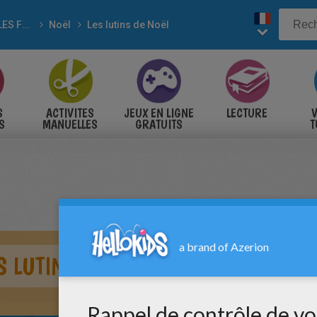
POUR LES FÊTES
Noël
Les lutins de Noël
S
ACTIVITES
JEUX EN LIGNE
LECTURE
V
S
MANUELLES
GRATUITS
T
S
 LUTINS À COLORIER