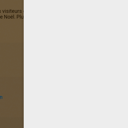
isiteurs de Hellokids ont sélectionné ce coloriage Faran
de Noël. Plus besoin de feutres ni de crayons avec les colo
in