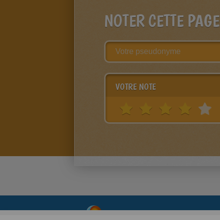
NOTER CETTE PAGE
VOTRE NOTE
About
|
Advertising
| Contact