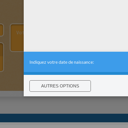
:
support@hellokids.com
|
Conditions
|
Cookies
|
Paramètres de c