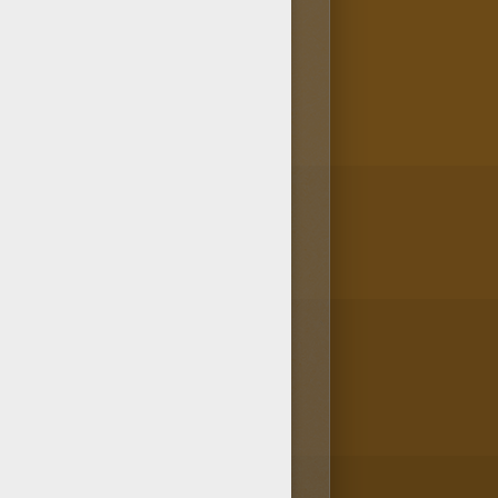
dole des lutins à colorier dans
riages en ligne d'Hellokids.