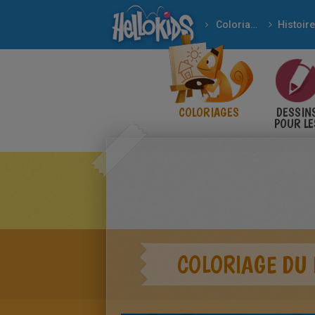
Coloriages
Coloriage d'américain
COLORIAGES
DESSIN
POUR LE
ENFANT
COLORIAGE DU 