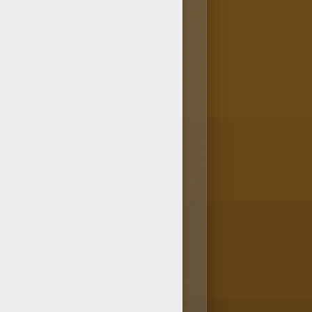
u dessinateur WALT DISNEY à
llokids et colorie ce coloriage