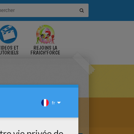
IDÉOS ET
REJOINS LA
UTORIELS
FRAICH'FORCE