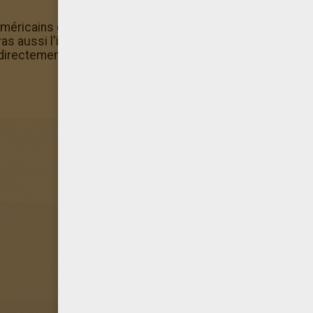
méricains célèbres? Hellokids te propose le coloriage d
as aussi l'imprimer. Télécharge l'application gratuite d'He
irectement sur ton smartphone ou ta tablette.