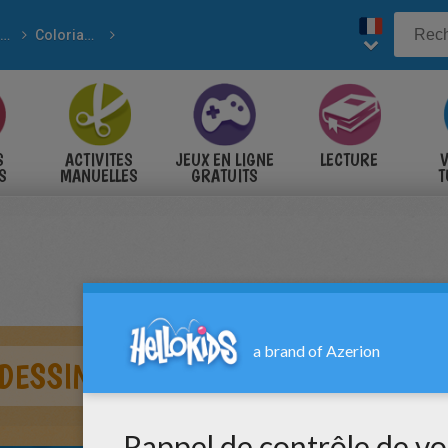
Histoire et Pays
Coloriage ETATS-UNIS
s célèbres
S
ACTIVITES
JEUX EN LIGNE
LECTURE
V
S
MANUELLES
GRATUITS
T
S
DESSINATEUR WALT DISNEY