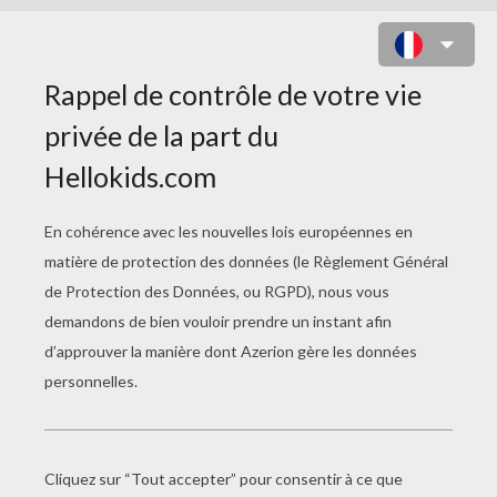
COLORIAGE
D'AMÉRICAINS
CÉLÈBRES
Coloriage Du Général GEORGE PATTON
Coloriage De L'écrivain JACK LONDON