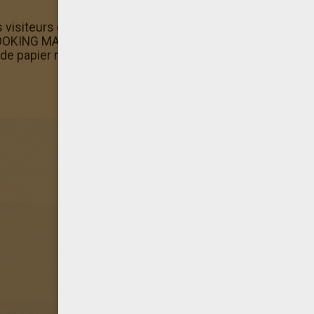
visiteurs de Hellokids ont sélectionné ce coloriage Coo
COOKING MAMA. Sais-tu que tu peux colorier ce coloriage 
r de papier ni de feutre, grâce à la Machine à colorier.