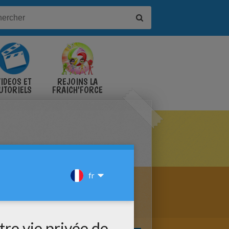
IDÉOS ET
REJOINS LA
UTORIELS
FRAICH'FORCE