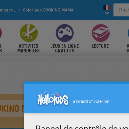
Personnages de jeux vidéo
Coloriage COOKING MAMA
S
ACTIVITES
JEUX EN LIGNE
LECTURE
V
S
MANUELLES
GRATUITS
T
S
OKING MAMA 9 - CLUB AVENTURE