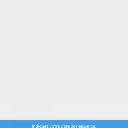
VOTRE NOTE
Nous utilisons des
cookies pour analyser
notre trafic et donner à
nos utilisateurs la