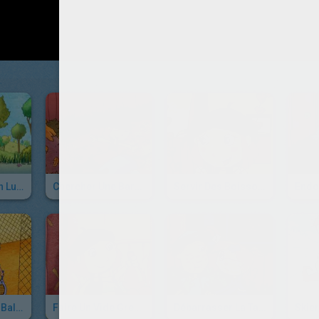
Pagayer, Façon Lucie
Chercher Une Barrette, Façon Lucie
Servir Des Boissons Fraîches, Façon Lucie
Ramasser Les Balles De Tennis, Façon Lucie
Faire Un Vide Grenier, Façon Lucie
Débarrasser La Table, Façon Lucie
Skier