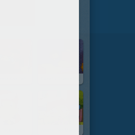
Endormir Son Petit Frère, Façon Lucie
Faire La Grasse Matinée, Façon Lucie
, Façon Lucie
Animer Des Marionnettes, Façon Lucie