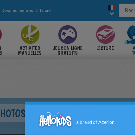
Dessins animés
Lucie
S
ACTIVITES
JEUX EN LIGNE
LECTURE
V
S
MANUELLES
GRATUITS
T
S
HOTOS, FAÇON LUCIE