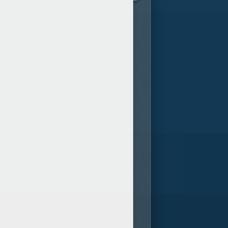
iment trop embêtant !