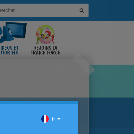
IDÉOS ET
REJOINS LA
UTORIELS
FRAICH'FORCE