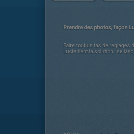
Prendre des photos, façon Lu
Faire tout un tas de réglages 
Lucie tient la solution : se lan