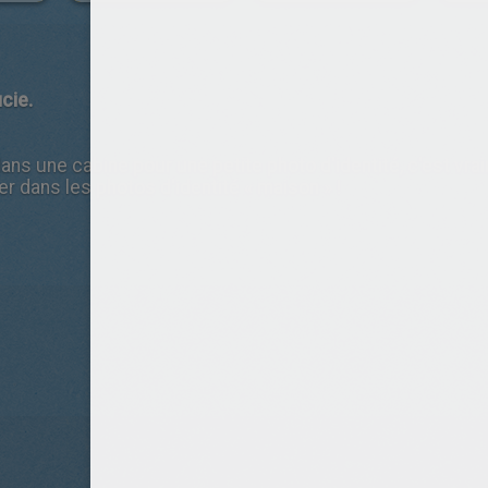
cie.
dans une cabine pour une petite photo d'identité, c'est vra
cer dans les photos d'identité « maison » !