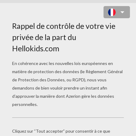
Durée :
21min 34s
32. La rencontre
Mowgli est un bébé humain qui se retrouve livré à lui
même en plein coeur de la jungle suite à la mort de ses
parents. Il est alors élevé par des loups et se lie d'amitié
avec Lala, Sura et Bakus qui ne le quitte plus.
Durant son enfance, il se fait de nombreux amis parmi les
animaux de la jungle comme les éléphants, mais surtout
ses inséparables compagnons Baloo et Bagherra. Malré
tout, quelques terribles ennemis apparaissent également
comme le serpent Kaa et le tigre Shere Kahn qui mettent