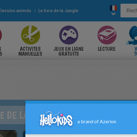
Dessins animés
Le livre de la Jungle
S
ACTIVITES
JEUX EN LIGNE
LECTURE
V
S
MANUELLES
GRATUITS
T
S
RE DE LA JUNGLE