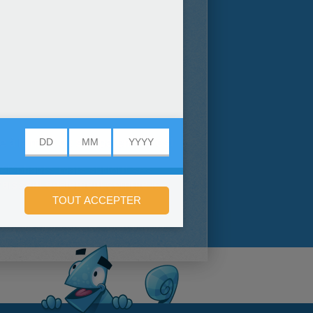
 à la mort de ses parents. Il est
 éléphants, mais surtout ses
araissent également comme le