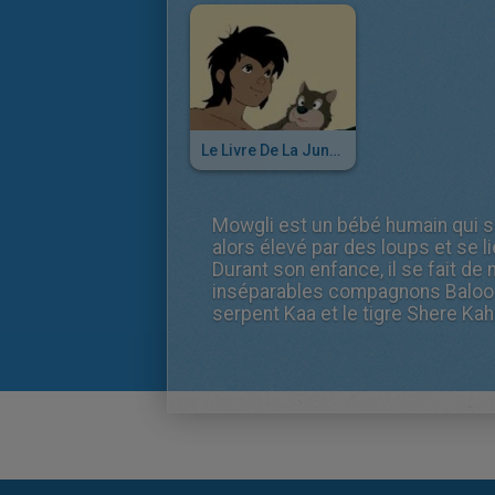
Le Livre De La Jungle - Episode 1
Mowgli est un bébé humain qui se 
alors élevé par des loups et se li
Durant son enfance, il se fait d
inséparables compagnons Baloo 
serpent Kaa et le tigre Shere Ka