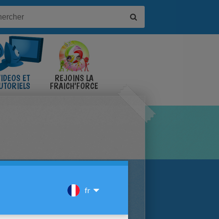
IDÉOS ET
REJOINS LA
UTORIELS
FRAICH'FORCE