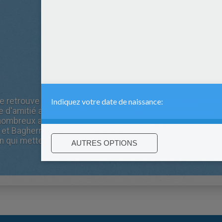
retrouve livré à lui même en plein coeur de la jungle suite
e d'amitié avec Lala, Sura et Bakus qui ne le quitte plus.
e nombreux amis parmi les animaux de la jungle comme les
et Bagherra. Malré tout, quelques terribles ennemis app
hn qui mettent en danger la vie du jeune garçon…