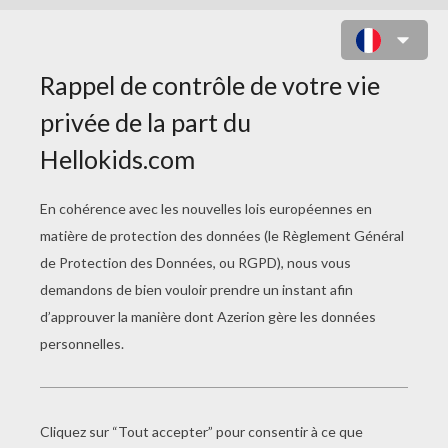
Durée :
21min 35s
50. La danse des éléphants
Mowgli est un bébé humain qui se retrouve livré à lui
même en plein coeur de la jungle suite à la mort de ses
parents. Il est alors élevé par des loups et se lie d'amitié
avec Lala, Sura et Bakus qui ne le quitte plus.
Durant son enfance, il se fait de nombreux amis parmi les
animaux de la jungle comme les éléphants, mais surtout
ses inséparables compagnons Baloo et Bagherra. Malré
tout, quelques terribles ennemis apparaissent également
comme le serpent Kaa et le tigre Shere Kahn qui mettent
en danger la vie du jeune garçon...