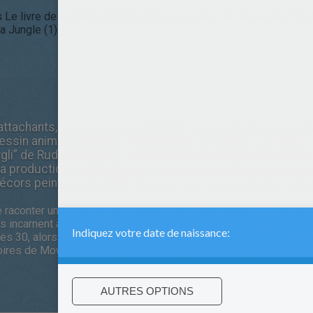
 Le livre de la Jungle (54)
Coloriages Le livre de la Jungle (16)
A
la Jungle (1)
ttachants, sa musique inoubliable et ses aventures capt
essin animé produit par Walt Disney lui-même. Cet allègre
li” de Rudyard Kipling - a battu à sa sortie tous les reco
la production a duré plus de 3 ans, a été réalisé dans la gr
écors peints et 322.000 dessins pour concevoir les 108.00
 raconter une histoire”, se plaisait à dire Walt Disney. “Si les an
s incarnent à la perfection et avec humour les faiblesses et les 
es 30, alors qu'il commençait à créer les premiers longs métrage
toires de Mowgli”, peuplées d'animaux au comportement très huma