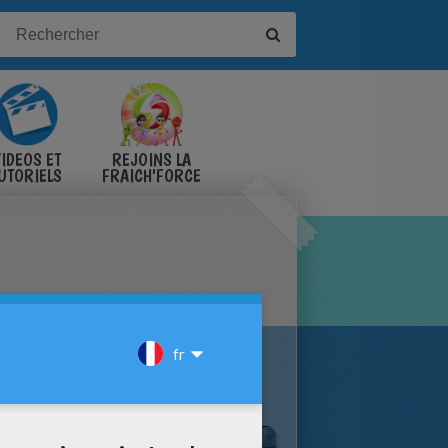
IDÉOS ET
REJOINS LA
UTORIELS
FRAICH'FORCE