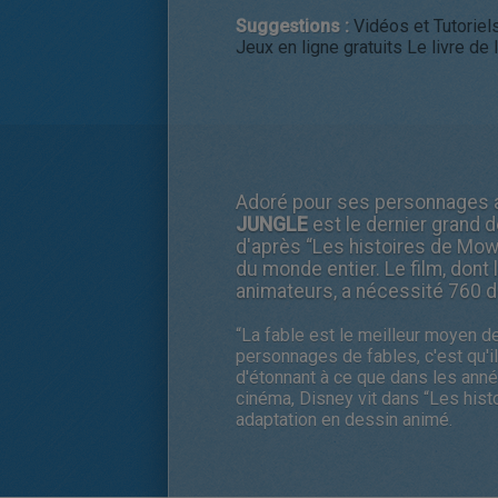
Suggestions :
Vidéos et Tutoriels
Jeux en ligne gratuits Le livre de 
Adoré pour ses personnages a
JUNGLE
est le dernier grand d
d'après “Les histoires de Mowg
du monde entier. Le film, dont 
animateurs, a nécessité 760 d
“La fable est le meilleur moyen de
personnages de fables, c'est qu'il
d'étonnant à ce que dans les anné
cinéma, Disney vit dans “Les his
adaptation en dessin animé.