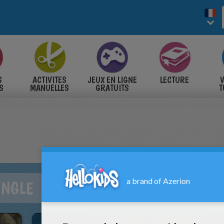
S
ACTIVITES
JEUX EN LIGNE
LECTURE
V
S
MANUELLES
GRATUITS
T
S
UNGLE