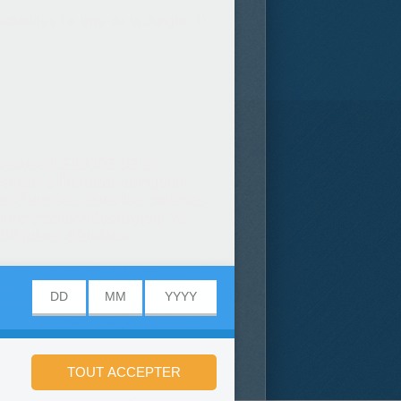
ctualités Le livre de la Jungle (1)
ivantes,
LE LIVRE DE LA
 safari à l'humour décapant -
rds d'entrées dans les cinémas
ande tradition Disney par 70
0 plans définitifs.
imaux ont toujours été des
vertus humaines.” Aussi, rien
s d'animation de l'histoire du
in, la matière idéale pour une